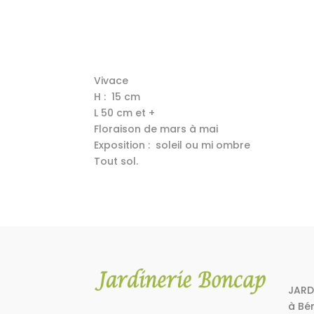
Vivace
H : 15 cm
L 50 cm et +
Floraison de mars à mai
Exposition : soleil ou mi ombre
Tout sol.
JARD
à Bé