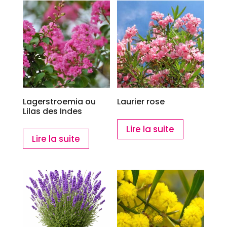
au
plus
ancien
Lagerstroemia ou
Laurier rose
Lilas des Indes
Lire la suite
Lire la suite