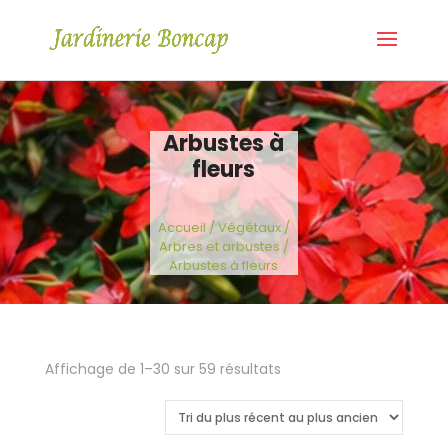
Arbustes à
fleurs
Accueil
/
Végétaux
/
Arbres et arbustes
/
Arbustes à fleurs
Trié
Affichage de 1–30 sur 59 résultats
du
plus
récent