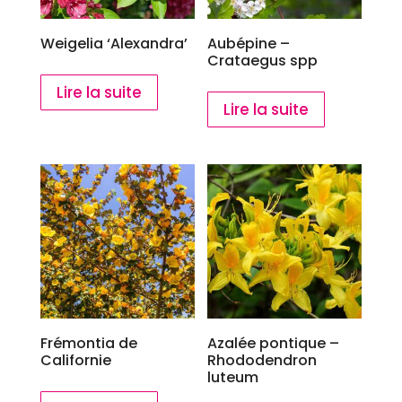
Weigelia ‘Alexandra’
Aubépine –
Crataegus spp
Lire la suite
Lire la suite
Frémontia de
Azalée pontique –
Californie
Rhododendron
luteum