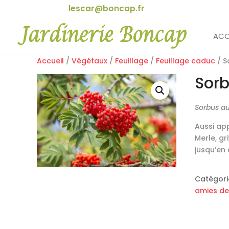
lescar@boncap.fr
ACC
Accueil
/
Végétaux
/
Feuillage
/
Feuillage caduc
/ S
Sorb
Sorbus a
Aussi app
Merle, gr
jusqu’en
Catégori
amies de