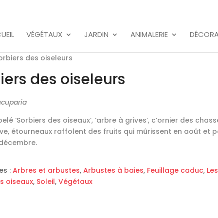
UEIL
VÉGÉTAUX
JARDIN
ANIMALERIE
DÉCORA
orbiers des oiseleurs
iers des oiseleurs
ucuparia
elé ‘Sorbiers des oiseaux’, ‘arbre à grives’, c’ornier des chass
ive, étourneaux raffolent des fruits qui mûrissent en août et p
 décembre.
es :
Arbres et arbustes
,
Arbustes à baies
,
Feuillage caduc
,
Les
s oiseaux
,
Soleil
,
Végétaux