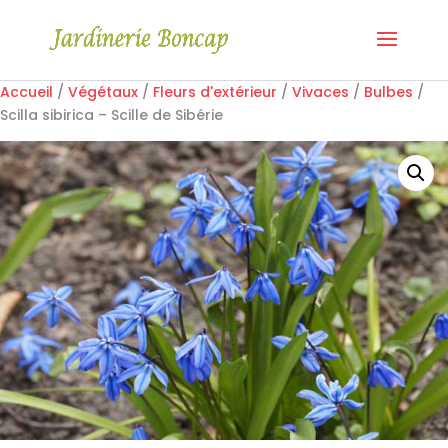
Accueil
/
Végétaux
/
Fleurs d'extérieur
/
Vivaces
/
Bulbes
/
Scilla sibirica – Scille de Sibérie