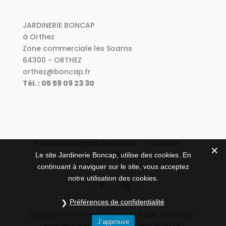
JARDINERIE BONCAP
à Orthez
Zone commerciale les Soarns
64300 - ORTHEZ
orthez@boncap.fr
Tél. : 05 59 09 23 30
Politique de confidentialité
Cookies
Mentions légales
Le site Jardinerie Boncap, utilise des cookies. En
continuant à naviguer sur le site, vous acceptez
notre utilisation des cookies.
Préférences de confidentialité
Jardinerie Boncap | Site réalisé par www.b2c-
J’approuve
communication.fr | Copyright © 2024.