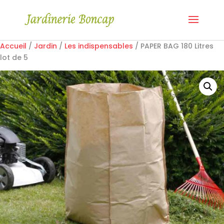
Accueil
/
Jardin
/
Les indispensables
/ PAPER BAG 180 Litres
lot de 5