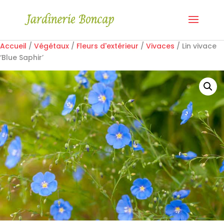
Accueil
/
Végétaux
/
Fleurs d'extérieur
/
Vivaces
/ Lin vivace
‘Blue Saphir’