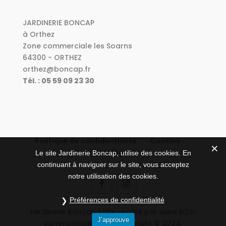
JARDINERIE BONCAP
à Orthez
Zone commerciale les Soarns
64300 - ORTHEZ
orthez@boncap.fr
Tél. : 05 59 09 23 30
Politique de confidentialité
Cookies
Mentions légales
Le site Jardinerie Boncap, utilise des cookies. En
continuant à naviguer sur le site, vous acceptez
notre utilisation des cookies.
Préférences de confidentialité
Jardinerie Boncap | Site réalisé par www.b2c-
J’approuve
communication.fr | Copyright © 2024.